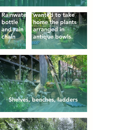
Many people
Rainwater
wanted to take
bottle
home the plants
and rain
arranged in
chain
antique bowls.
Shelves, benches, ladders