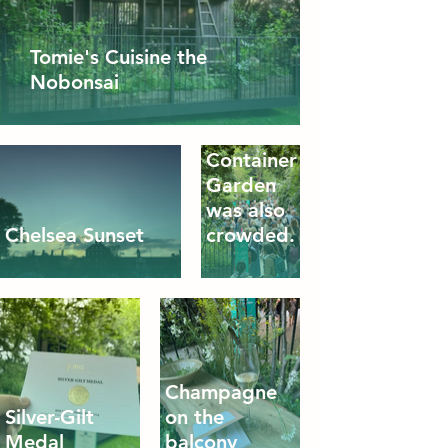
As you
Tomie's Cuisine the
can see,
Nobonsai
the
Balcony
and
Container
Garden
was also
Chelsea Sunset
crowded.
Champagne
Silver-Gilt
on the
Medal
balcony